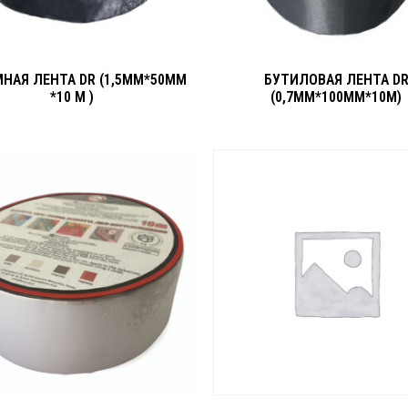
НАЯ ЛЕНТА DR (1,5ММ*50ММ
БУТИЛОВАЯ ЛЕНТА D
*10 М )
(0,7ММ*100ММ*10М)