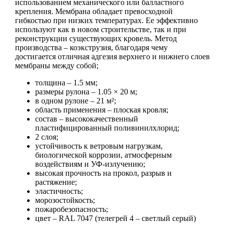
использованием механического или балластного
крепления. Мембрана обладает превосходной
гибкостью при низких температурах. Ее эффективно
используют как в новом строительстве, так и при
реконструкции существующих кровель. Метод
производства – коэкструзия, благодаря чему
достигается отличная адгезия верхнего и нижнего слоев
мембраны между собой;
толщина – 1.5 мм;
размеры рулона – 1.05 × 20 м;
в одном рулоне – 21 м²;
область применения – плоская кровля;
состав – высококачественный
пластифицированный поливинилхлорид;
2 слоя;
устойчивость к ветровым нагрузкам,
биологической коррозии, атмосферным
воздействиям и УФ-излучению;
высокая прочность на прокол, разрыв и
растяжение;
эластичность;
морозостойкость;
пожаробезопасность;
цвет – RAL 7047 (телегрей 4 – светлый серый)