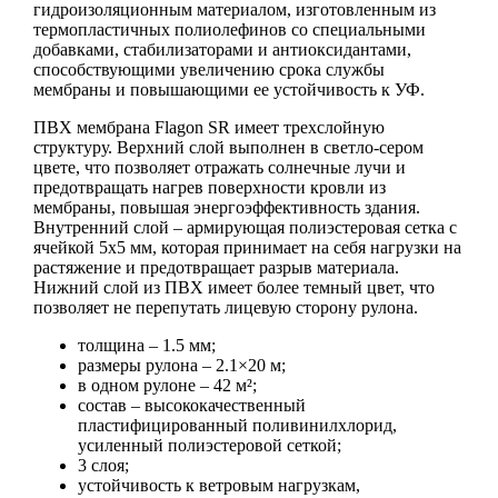
гидроизоляционным материалом, изготовленным из
термопластичных полиолефинов со специальными
добавками, стабилизаторами и антиоксидантами,
способствующими увеличению срока службы
мембраны и повышающими ее устойчивость к УФ.
ПВХ мембрана Flagon SR имеет трехслойную
структуру. Верхний слой выполнен в светло-сером
цвете, что позволяет отражать солнечные лучи и
предотвращать нагрев поверхности кровли из
мембраны, повышая энергоэффективность здания.
Внутренний слой – армирующая полиэстеровая сетка с
ячейкой 5х5 мм, которая принимает на себя нагрузки на
растяжение и предотвращает разрыв материала.
Нижний слой из ПВХ имеет более темный цвет, что
позволяет не перепутать лицевую сторону рулона.
толщина – 1.5 мм;
размеры рулона – 2.1×20 м;
в одном рулоне – 42 м²;
состав – высококачественный
пластифицированный поливинилхлорид,
усиленный полиэстеровой сеткой;
3 слоя;
устойчивость к ветровым нагрузкам,