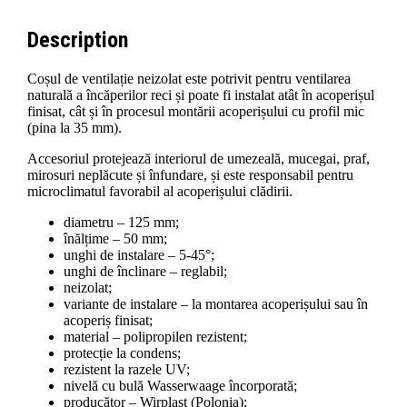
Description
Coșul de ventilație neizolat este potrivit pentru ventilarea
naturală a încăperilor reci și poate fi instalat atât în acoperișul
finisat, cât și în procesul montării acoperișului cu profil mic
(pina la 35 mm).
Accesoriul protejează interiorul de umezeală, mucegai, praf,
mirosuri neplăcute și înfundare, și este responsabil pentru
microclimatul favorabil al acoperișului clădirii.
diametru – 125 mm;
înălțime – 50 mm;
unghi de instalare – 5-45°;
unghi de înclinare – reglabil;
neizolat;
variante de instalare – la montarea acoperișului sau în
acoperiș finisat;
material – polipropilen rezistent;
protecție la condens;
rezistent la razele UV;
nivelă cu bulă Wasserwaage încorporată;
producător – Wirplast (Polonia);