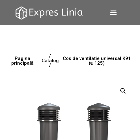
/
Pagina
Coș de ventilație universal K91
Catalog
principală
(ᴓ 125)
/