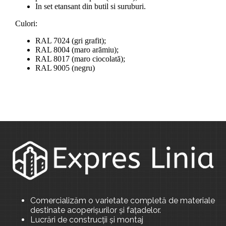
In set etansant din butil si suruburi.
Culori:
RAL 7024 (gri grafit);
RAL 8004 (maro arămiu);
RAL 8017 (maro ciocolată);
RAL 9005 (negru)
Comercializăm o varietate completă de materiale
destinate acoperișurilor și fațadelor.
Lucrări de construcții și montaj