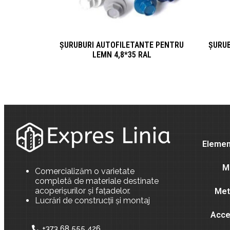
ȘURUBURI AUTOFILETANTE PENTRU
ȘURUB
LEMN 4,8*35 RAL
Element
M
Comercializăm o varietate
completă de materiale destinate
acoperișurilor și fațadelor.
Meta
Lucrări de construcții și montaj
Acce
+373 68 555 426