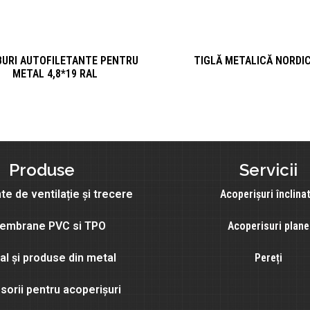
URI AUTOFILETANTE PENTRU
TIGLĂ METALICĂ NORDI
METAL 4,8*19 RAL
Produse
Servicii
e de ventilație și trecere
Acoperișuri înclina
embrane PVC si TPO
Acoperisuri plane
l și produse din metal
Pereți
sorii pentru acoperișuri