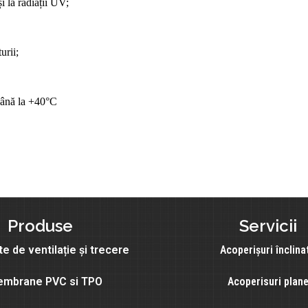
și la radiații UV;
urii;
 până la +40°C
Produse
Servicii
e de ventilație și trecere
Acoperișuri înclina
mbrane PVC si TPO
Acoperisuri plan