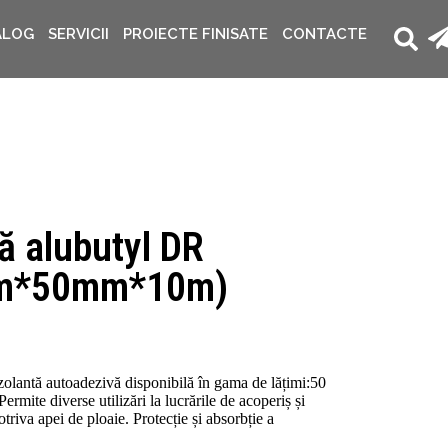
ALOG
SERVICII
PROIECTE FINISATE
CONTACTE
ă alubutyl DR
m*50mm*10m)
antă autoadezivă disponibilă în gama de lățimi:50
te diverse utilizări la lucrările de acoperiș și
riva apei de ploaie. Protecție și absorbție a