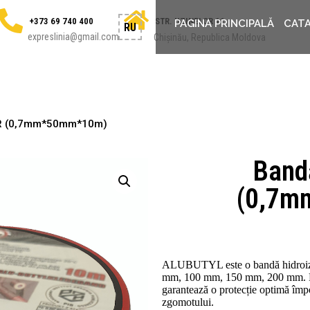
+373 69 740 400
STR. UZINELOR 11
PAGINA PRINCIPALĂ
CAT
RU
expreslinia@gmail.com
Chișinău, Republica Moldova
DR (0,7mm*50mm*10m)
Band
(0,7m
ALUBUTYL este o bandă hidroizol
mm, 100 mm, 150 mm, 200 mm. Permi
garantează o protecție optimă împot
zgomotului.