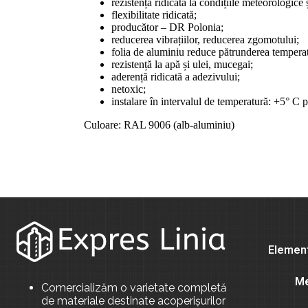
rezistență ridicată la condițiile meteorologice 
flexibilitate ridicată;
producător – DR Polonia;
reducerea vibrațiilor, reducerea zgomotului;
folia de aluminiu reduce pătrunderea temperat
rezistență la apă și ulei, mucegai;
aderență ridicată a adezivului;
netoxic;
instalare în intervalul de temperatură: +5° C
Culoare: RAL 9006 (alb-aluminiu)
Element
Me
Comercializăm o varietate completă
de materiale destinate acoperișurilor