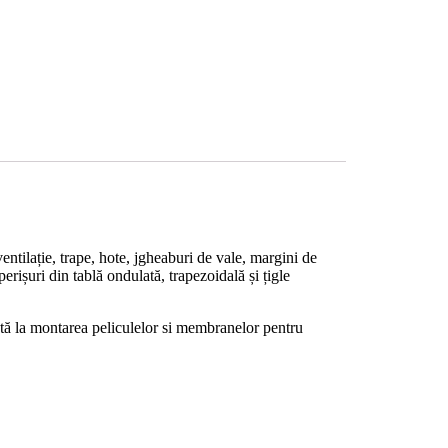
entilație, trape, hote, jgheaburi de vale, margini de
perișuri din tablă ondulată, trapezoidală și țigle
izată la montarea peliculelor si membranelor pentru