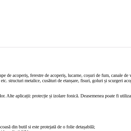
ape de acoperiș, ferestre de acoperiș, lucarne, coșuri de fum, canale de v
etc. structuri metalice, cusături de etanșare, fisuri, goluri și scurgeri aco
elor. Alte aplicații: protecție și izolare fonică. Deasemenea poate fi util
oasă din butil si este protejată de o folie detașabilă;