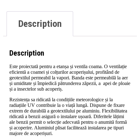
Description
Description
Este proiectată pentru a etanșa și ventila coama. O ventilație
eficientă a coamei și colțurilor acoperișului, profitând de
geotextilul permeabil la vapori. Banda este permeabilă la aer
și umiditate și împiedică pătrunderea zăpezii, a apei de ploaie
și a insectelor sub acoperiș.
Rezistența sa ridicată la condițiile meteorologice și la
radiațiile UV contribuie la o viață lungă. Dispune de fixare
extrem de durabilă a geotextilului pe aluminiu. Flexibilitatea
ridicată a benzii asigură o instalare ușoară. Diferitele lățimi
ale benzii permit o selecție adecvată pentru o anumită formă
și acoperire. Aluminiul plisat facilitează instalarea pe tipuri
majore de acoperișuri.