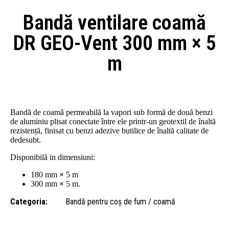
Bandă ventilare coamă
DR GEO-Vent 300 mm × 5
m
Bandă de coamă permeabilă la vapori sub formă de două benzi
de aluminiu plisat conectate între ele printr-un geotextil de înaltă
rezistență, finisat cu benzi adezive butilice de înaltă calitate de
dedesubt.
Disponibilă in dimensiuni:
180 mm
×
5 m
300 mm
×
5 m.
Categoria:
Bandă pentru coș de fum / coamă