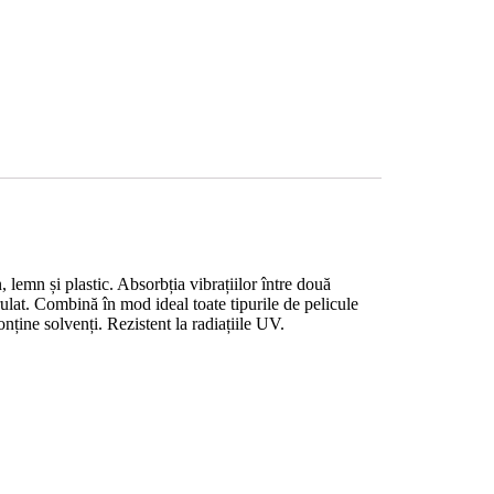
 lemn și plastic. Absorbția vibrațiilor între două
rulat. Combină în mod ideal toate tipurile de pelicule
onține solvenți. Rezistent la radiațiile UV.