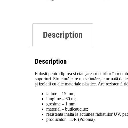
Description
Description
Folosit pentru lipirea și etanșarea rosturilor în memb
suporturi. Structură care nu se întărește urmată de t
și izolații cu alte materiale plastice. Are rezistență 
latime – 15 mm;
lungime – 60 m;
grosime – 1 mm;
material – butilcauciuc;
rezistenta inalta la actiunea radiatiilor UV, pa
producător – DR (Polonia)