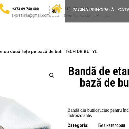
+373 69 740 400
STR. UZINELOR 11
PAGINA PRINCIPALĂ
CAT
RU
expreslinia@gmail.com
Chișinău, Republica Moldova
e cu două fețe pe bază de butil TECH DR BUTYL
Bandă de eta
bază de b
Bandă din butilcauciuc pentru încl
hidroizolante.
Categoria:
Без категории