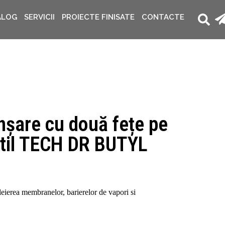
ALOG
SERVICII
PROIECTE FINISATE
CONTACTE
nșare cu două fețe pe
util TECH DR BUTYL
eierea membranelor, barierelor de vapori si