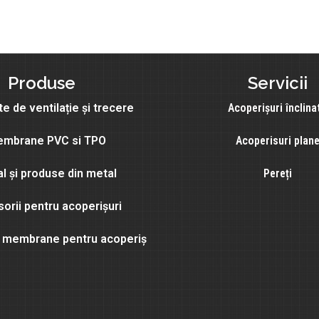
Produse
Servicii
e de ventilație și trecere
Acoperișuri înclina
mbrane PVC si TPO
Acoperisuri plan
l și produse din metal
Pereți
orii pentru acoperișuri
și membrane pentru acoperiș