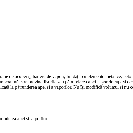
rane de acoperiș, bariere de vapori, fundații cu elemente metalice, beton,
emperatură care previne fisurile sau pătrunderea apei. Ușor de rupt și de
ridicată la pătrunderea apei și a vaporilor. Nu își modifică volumul și nu c
trunderea apei si vaporilor;