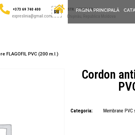
+373 69 740 400
STR. UZINELOR 11
PAGINA PRINCIPALĂ
CAT
RU
expreslinia@gmail.com
Chișinău, Republica Moldova
ere FLAGOFIL PVC (200 m.l.)
Cordon ant
PVC
Categoria:
Membrane PVC 