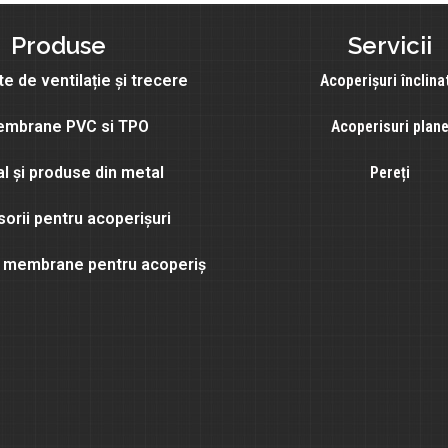
Produse
Servicii
e de ventilație și trecere
Acoperișuri înclina
mbrane PVC si TPO
Acoperisuri plan
l și produse din metal
Pereți
orii pentru acoperișuri
și membrane pentru acoperiș