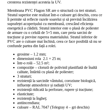
cresterea rezistenței acesteia la UV.
Membrana PVC Flagon SR are o structură cu trei straturi.
Stratul superior este realizat într-o culoare gri deschis, ceea ce
îi permite să reflecte razele soarelui și să prevină încălzirea
suprafeței acoperișului cu membrană, crescând eficiența
energetică a clădirii. Stratul interior este o plasă de poliester
de armare cu o celulă de 5×5 mm, care preia sarcini de
tracțiune și previne ruperea materialului. Stratul inferior de
PVC are o culoare mai închisă, ceea ce face posibilă să nu se
confunde partea din față a rolei.
grosime – 1.2 mm;
dimensiuni rola 2.1 × 25 m;
într-o rolă – 52.5 m²;
compoziție – clorură de polivinil plastifiată de înaltă
calitate, întărită cu plasă de poliester;
3 straturi;
rezistență la sarcinile vântului, coroziune biologică,
influențe atmosferice și radiații UV;
rezistență ridicată la perforare, rupere și tracțiune;
elasticitate;
rezistență la îngheț;
antiincendiara;
culoare – RAL 7047 (Telegray 4 – gri deschis)