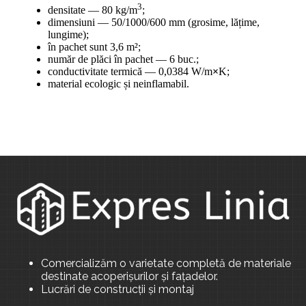
3
densitate — 80 kg/m
;
dimensiuni — 50/1000/600 mm (grosime, lățime,
lungime);
în pachet sunt 3,6 m²;
număr de plăci în pachet — 6 buc.;
conductivitate termică — 0,0384 W/m
×
K;
material ecologic și neinflamabil.
Comercializăm o varietate completă de materiale
destinate acoperișurilor și fațadelor.
Lucrări de construcții și montaj