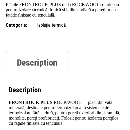
Plăcile FRONTROCK PLUS de la ROCKWOOL se folosesc
pentru izolarea termică, fonică și intiincendiară a pereților cu
fațade finisate cu tencuială.
Categoria:
Izolație termică
Description
Description
FRONTROCK PLUS
ROCKWOOL — plăci din vată
minerală, destinate pentru termoizolarea in sistemele de
termoizolare fără sudură, pentru pereți exteriori din caramidă,
monolite, pereți prefabricați. Folosit pentru izolarea pereților
cu fațade finisate cu tencuială.